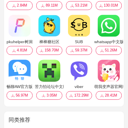
2.84M
89.11M
53.21M
130.01M
pkuhelper树洞
棒棒糖社区
SUB
whatsapp中文版
4.81M
158.70M
59.37M
51.26M
畅聊AW官方版
苦力怕论坛中文版
viber
萌我变声器官网版
56.97M
3.05M
172.29M
28.41M
同类推荐