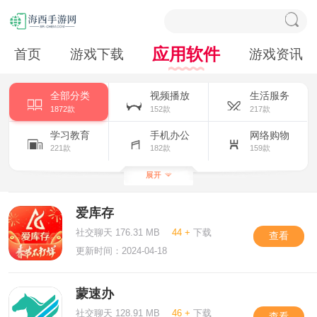
应用软件
首页
游戏下载
游戏资讯
全部分类
视频播放
生活服务
1872款
152款
217款
学习教育
手机办公
网络购物
221款
182款
159款
主题美化
拍照摄影
小说漫画
展开
317款
159款
156款
爱库存
新闻阅读
社交聊天
163款
209款
社交聊天 176.31 MB
44 +
下载
查看
更新时间：2024-04-18
蒙速办
社交聊天 128.91 MB
46 +
下载
查看