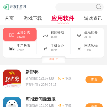
应用软件
首页
游戏下载
游戏资讯
全部分类
视频播放
生活服务
1872款
152款
217款
学习教育
手机办公
网络购物
221款
182款
159款
主题美化
拍照摄影
小说漫画
展开
317款
159款
156款
新邯郸
新闻阅读
社交聊天
163款
209款
新闻阅读 122.57 MB
55 +
下载
查看
更新时间：2024-04-17
海报新闻最新版
新闻阅读 101.99 MB
45 +
下载
查看