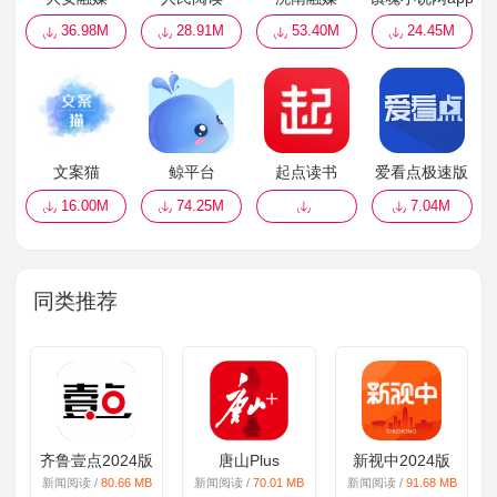
36.98M
28.91M
53.40M
24.45M
文案猫
鲸平台
起点读书
爱看点极速版
16.00M
74.25M
7.04M
同类推荐
齐鲁壹点2024版
唐山Plus
新视中2024版
新闻阅读 /
80.66 MB
新闻阅读 /
70.01 MB
新闻阅读 /
91.68 MB