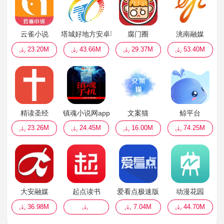
云雀小说
塔城好地方安卓客户端
腐门圈
洮南融媒
23.20M
43.66M
29.37M
53.40M
精读圣经
镇魂小说网app
文案猫
鲸平台
23.26M
24.45M
16.00M
74.25M
大安融媒
起点读书
爱看点极速版
动漫花园
36.98M
7.04M
44.70M