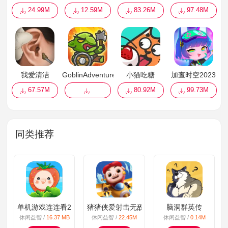
24.99M
12.59M
83.26M
97.48M
我爱清洁
GoblinAdventure
小猫吃糖
加查时空2023
67.57M
80.92M
99.73M
同类推荐
单机游戏连连看2024版
猪猪侠爱射击无敌版
脑洞群英传
休闲益智 /
16.37 MB
休闲益智 /
22.45M
休闲益智 /
0.14M