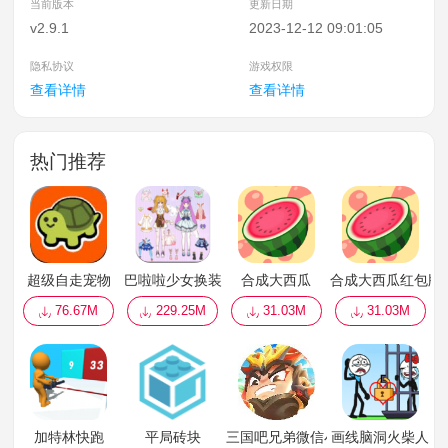
当前版本
更新日期
v2.9.1
2023-12-12 09:01:05
隐私协议
游戏权限
查看详情
查看详情
热门推荐
超级自走宠物
巴啦啦少女换装
合成大西瓜
合成大西瓜红包版
76.67M
229.25M
31.03M
31.03M
加特林快跑
平局砖块
三国吧兄弟微信小游戏
画线脑洞火柴人