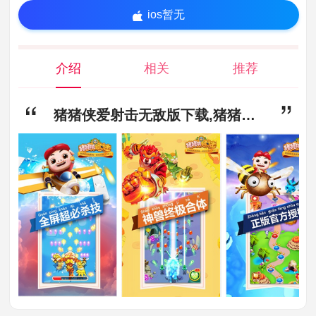
ios暂无
介绍
相关
推荐
猪猪侠爱射击无敌版下载,猪猪侠爱射击无敌版安卓下载