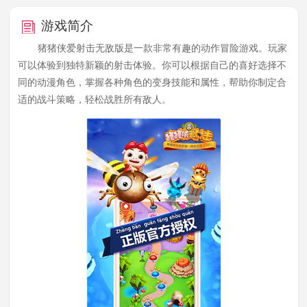
游戏简介
猪猪侠爱射击无敌版是一款非常有趣的动作冒险游戏。玩家
可以体验到独特新颖的射击体验。你可以根据自己的喜好选择不
同的动漫角色，掌握各种角色的变身技能和属性，帮助你制定合
适的战斗策略，轻松战胜所有敌人。