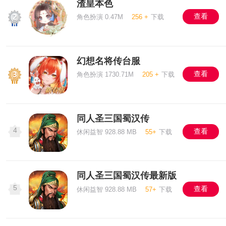
渣皇本色
查看
角色扮演 0.47M
256 +
下载
幻想名将传台服
查看
角色扮演 1730.71M
205 +
下载
同人圣三国蜀汉传
4
查看
休闲益智 928.88 MB
55+
下载
同人圣三国蜀汉传最新版
5
查看
休闲益智 928.88 MB
57+
下载