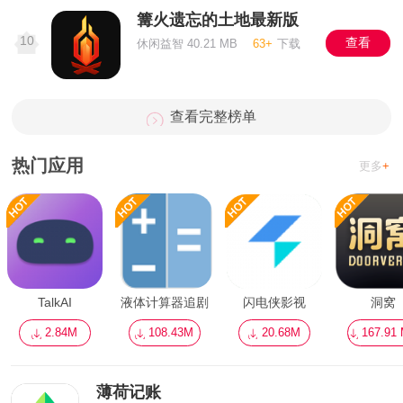
篝火遗忘的土地最新版
10
查看
休闲益智 40.21 MB
63+
下载
查看完整榜单
热门应用
更多
+
TalkAI
液体计算器追剧
闪电侠影视
洞窝
2.84M
108.43M
20.68M
167.91
薄荷记账