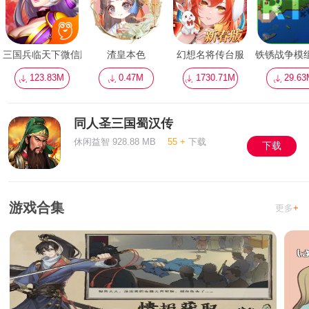
三国兵临天下微信版
渣皇本色
幻想名将传台服
铁锈战争模组
123.83M
0.47M
1730.71M
29.6
同人圣三国蜀汉传
休闲益智 928.88 MB
55 +
下载
下载
游戏合集
更多
+