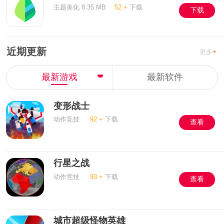
主题美化 8.35 MB
52 +
下载
下载
近期更新
更多
+
最新游戏
最新软件
变形战士
动作竞技
92 +
下载
查看
行星之战
动作竞技
93 +
下载
查看
城市超级怪物英雄