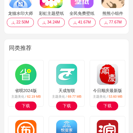
龙猫水印大师
彩虹主题壁纸
全民免费壁纸
熊熊小组件
22.50M
34.24M
41.67M
77.67M
同类推荐
省呗2024版
天成智联
今日顺庆最新版
主题美化 /
62.19 MB
主题美化 /
69.77 MB
主题美化 /
53.60 MB
下载
下载
下载