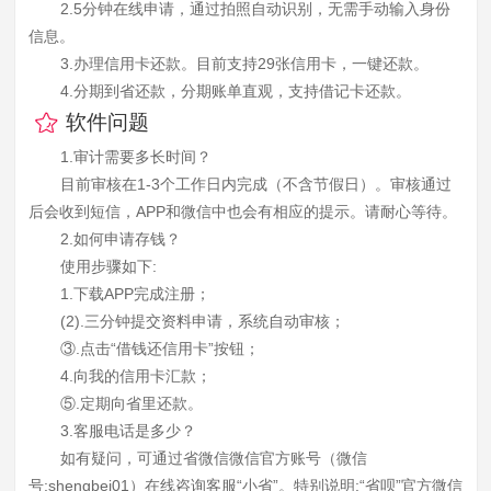
2.5分钟在线申请，通过拍照自动识别，无需手动输入身份
信息。
3.办理信用卡还款。目前支持29张信用卡，一键还款。
4.分期到省还款，分期账单直观，支持借记卡还款。
软件问题
1.审计需要多长时间？
目前审核在1-3个工作日内完成（不含节假日）。审核通过
后会收到短信，APP和微信中也会有相应的提示。请耐心等待。
2.如何申请存钱？
使用步骤如下:
1.下载APP完成注册；
(2).三分钟提交资料申请，系统自动审核；
③.点击“借钱还信用卡”按钮；
4.向我的信用卡汇款；
⑤.定期向省里还款。
3.客服电话是多少？
如有疑问，可通过省微信微信官方账号（微信
号:shengbei01）在线咨询客服“小省”。特别说明:“省呗”官方微信