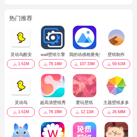
热门推荐
灵动鸟酷安
wall壁纸引擎
我的动感相册免费版
壁纸制作
1.61M
78.14M
107.33M
59.61M
灵动鸟
超高清壁纸秀
爱玩壁纸
主题壁纸多多
1.61M
78.18M
12.11M
26.68M