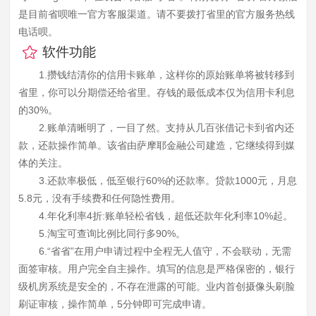
是目前省呗唯一官方客服渠道。请不要拨打省里的官方服务热线
电话呗。
软件功能
1.攒钱结清你的信用卡账单，这样你的原始账单将被转移到
省里，你可以分期偿还给省里。存钱的最低成本仅为信用卡利息
的30%。
2.账单清晰明了，一目了然。支持从几百张借记卡到省内还
款，还款操作简单。该省由萨摩耶金融公司建造，它继续得到媒
体的关注。
3.还款率极低，低至银行60%的还款率。贷款1000元，月息
5.8元，没有手续费和任何隐性费用。
4.年化利率4折:账单轻松省钱，超低还款年化利率10%起。
5.淘宝可查询比例比同行多90%。
6.“省省”在用户申请过程中全程无人值守，不会联动，无需
面签审核。用户完全自主操作。填写的信息是严格保密的，银行
级机房系统是安全的，不存在泄露的可能。业内首创摄像头刷脸
刷证审核，操作简单，5分钟即可完成申请。