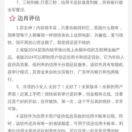
7、三秒到账:只需三秒，信用卡还款速度到账，所有银行都
全军覆没。
边肖评估
1.苏女神！内容很丰富，只要你能得到它，里面什么都有，
我希望每个人都像我一样很快喜欢上这部电影。兴趣低，复习很
快。我不再担心营业额了。我觉得还是不错的
2.省版2024是国内较早推出线上余额补偿的互联网金融产
品。省版2024可以帮助用户偿还信用卡和偿还贷款。它为年轻人
提供高质量、低利率的信用卡分期还款服务。该软件具有智能机
器审计模式，其资金来自哈尔滨银行、广东华兴银行和包商银
行。
3、冷漠的小女人:太好了！太好了！全新版本！全新的用户
界面！赶紧上手吧！很快就有审计是好事，但金额有点低。没看
过是个好的开始，合作愉快。第一次，这个平台真的很好，非常
可靠。
4.该软件为信用卡用户提供低息高效的信用卡账单分期。同
时，该软件还具有唯一的省级额度，可用于偿还信用卡账单。利
率比信用卡最低还款利率低30%。可以说是一款非常优秀的软