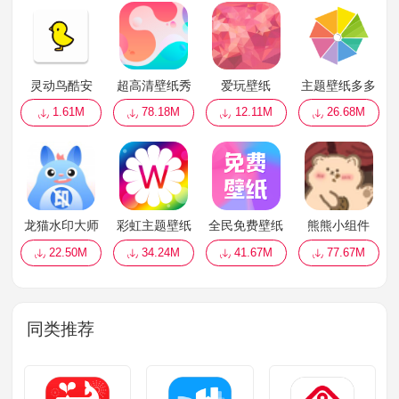
灵动鸟酷安
超高清壁纸秀
爱玩壁纸
主题壁纸多多
1.61M
78.18M
12.11M
26.68M
龙猫水印大师
彩虹主题壁纸
全民免费壁纸
熊熊小组件
22.50M
34.24M
41.67M
77.67M
同类推荐