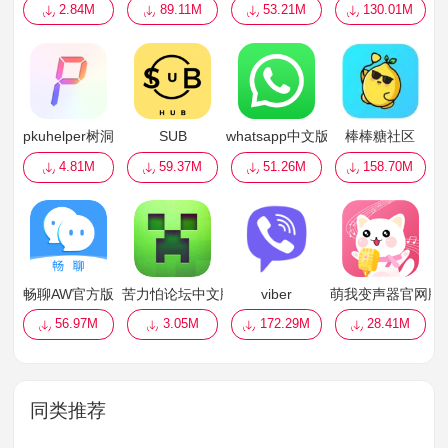
2.84M
89.11M
53.21M
130.01M
pkuhelper树洞
SUB
whatsapp中文版
棒棒糖社区
4.81M
59.37M
51.26M
158.70M
畅聊AW官方版
苦力怕论坛中文版
viber
萌我变声器官网版
56.97M
3.05M
172.29M
28.41M
同类推荐