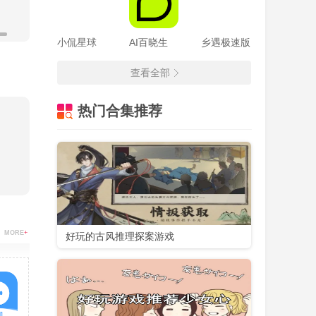
小侃星球
AI百晓生
乡遇极速版
查看全部
热门合集推荐
MORE
+
好玩的古风推理探案游戏