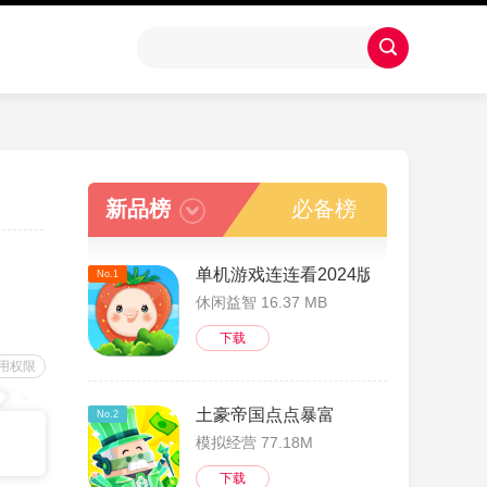
新品榜
必备榜
单机游戏连连看2024版
No.1
休闲益智 16.37 MB
下载
用权限
土豪帝国点点暴富
No.2
模拟经营 77.18M
下载