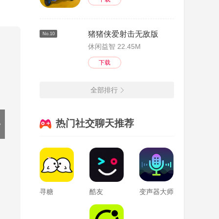
猪猪侠爱射击无敌版
No.10
休闲益智 22.45M
下载
全部排行
热门社交聊天推荐
寻糖
酷友
变声器大师