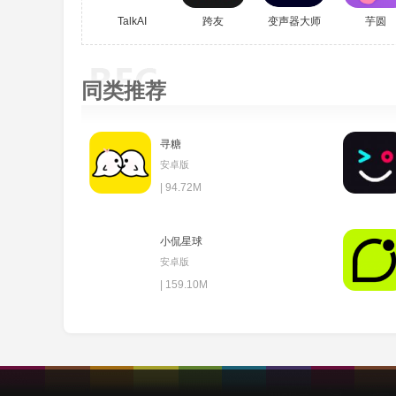
TalkAI
跨友
变声器大师
芋圆
同类推荐
寻糖
安卓版
| 94.72M
小侃星球
安卓版
| 159.10M