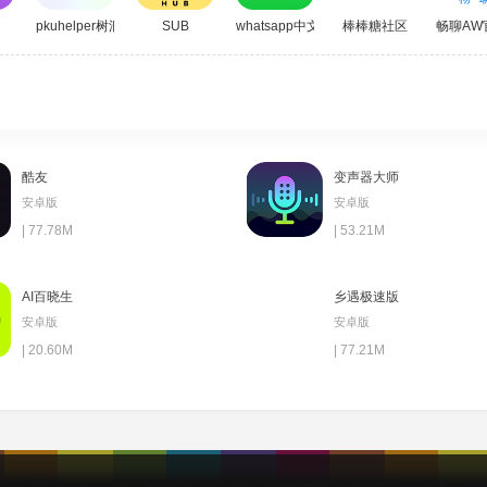
pkuhelper树洞
SUB
whatsapp中文版
棒棒糖社区
畅聊AW
酷友
变声器大师
安卓版
安卓版
| 77.78M
| 53.21M
AI百晓生
乡遇极速版
安卓版
安卓版
| 20.60M
| 77.21M