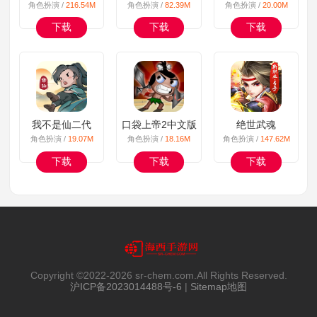
角色扮演 /
216.54M
角色扮演 /
82.39M
角色扮演 /
20.00M
下载
下载
下载
我不是仙二代
口袋上帝2中文版
绝世武魂
角色扮演 /
19.07M
角色扮演 /
18.16M
角色扮演 /
147.62M
下载
下载
下载
Copyright ©2022-
2026 sr-chem.com.All Rights Reserved.
沪ICP备2023014488号-6
|
Sitemap地图