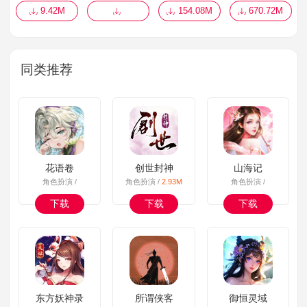
9.42M
154.08M
670.72M
同类推荐
花语卷
创世封神
山海记
角色扮演 /
角色扮演 /
2.93M
角色扮演 /
下载
下载
下载
东方妖神录
所谓侠客
御恒灵域