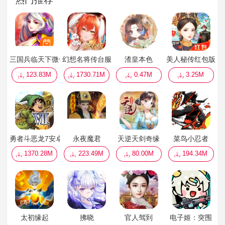
三国兵临天下微信版
幻想名将传台服
渣皇本色
美人秘传红包版
123.83M
1730.71M
0.47M
3.25M
勇者斗恶龙7安卓汉化版
永夜魔君
天逆天剑奇缘
菜鸟小忍者
1370.28M
223.49M
80.00M
194.34M
太初缘起
拂晓
官人驾到
电子姬：突围