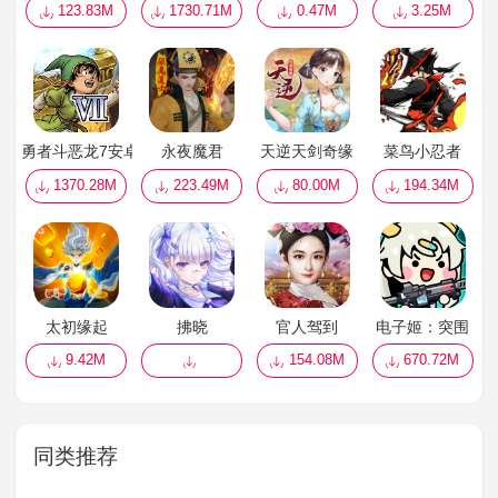
123.83M
1730.71M
0.47M
3.25M
勇者斗恶龙7安卓汉化版
永夜魔君
天逆天剑奇缘
菜鸟小忍者
1370.28M
223.49M
80.00M
194.34M
太初缘起
拂晓
官人驾到
电子姬：突围
9.42M
154.08M
670.72M
同类推荐