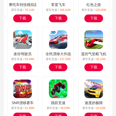
摩托车特技模拟器
零度飞车
红色之路
赛车竞速 /
70.11M
赛车竞速 /
169.41M
赛车竞速 /
120.00M
下载
下载
下载
迷你驾驶员
全民漂移大作战
遥控气垫船飞机
赛车竞速 /
53.48M
赛车竞速 /
137.32M
赛车竞速 /
36.22M
下载
下载
下载
SNR漂移赛车
跳跃竞速
速度的极限
赛车竞速 /
61.99M
赛车竞速 /
36.53M
赛车竞速 /
24.02M