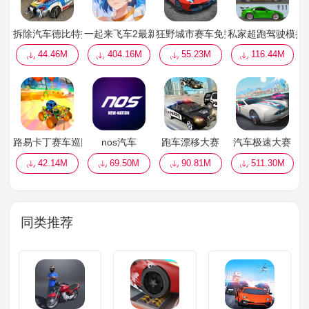
拆除汽车德比特技
一起来飞车2最新版本
狂野城市赛车免费版
私家超跑驾驶模拟
44.46M
404.16M
55.23M
116.44M
路易卡丁赛车巡回赛
nos汽车
跑车漂移大赛
汽车极速大赛
42.14M
69.50M
90.81M
511.30M
同类推荐