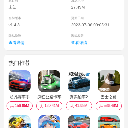
发行商
游戏大小
未知
27.49M
当前版本
更新日期
v1.4.8
2023-07-06 09:05:31
隐私协议
游戏权限
查看详情
查看详情
热门推荐
超凡赛车手
疯狂公路卡车
真实泊车2
巴士之路
156.85M
120.41M
41.98M
586.48M