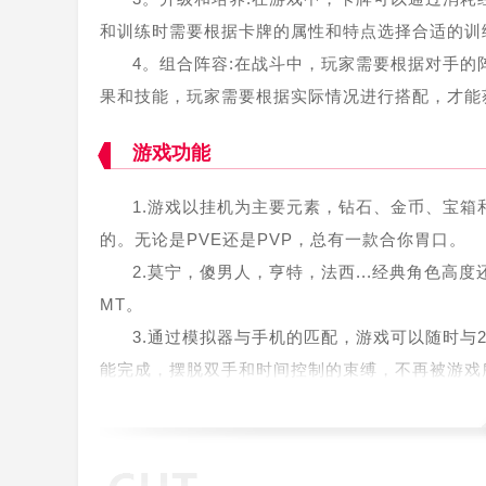
和训练时需要根据卡牌的属性和特点选择合适的训
4。组合阵容:在战斗中，玩家需要根据对手
果和技能，玩家需要根据实际情况进行搭配，才能
游戏功能
1.游戏以挂机为主要元素，钻石、金币、宝
的。无论是PVE还是PVP，总有一款合你胃口。
2.莫宁，傻男人，亨特，法西...经典角色高
MT。
3.通过模拟器与手机的匹配，游戏可以随时与
能完成，摆脱双手和时间控制的束缚，不再被游戏
4.完全还原的牟木、傻人、猎人、贴纸、傻子
边肖评估