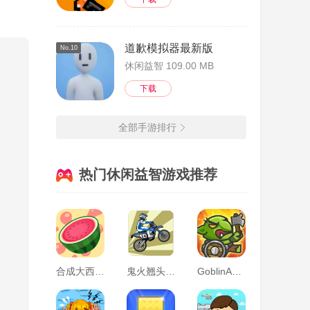
备，
道歉模拟器最新版
No.10
的冒险
休闲益智 109.00 MB
下载
搭配各
全部手游排行
热门休闲益智游戏推荐
合成大西瓜正版
鬼火翘头免费版
GoblinAdventure