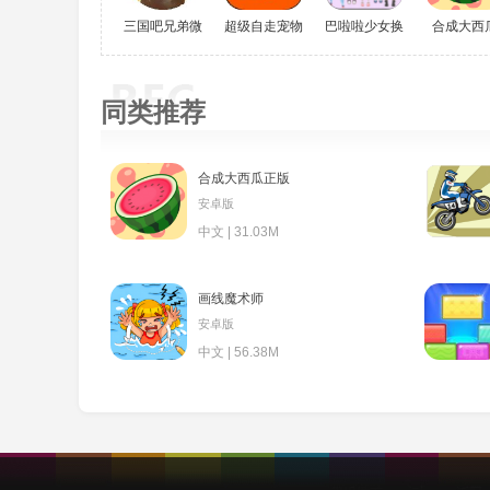
三国吧兄弟微信小游戏
超级自走宠物
巴啦啦少女换装
合成大西
同类推荐
合成大西瓜正版
安卓版
中文 | 31.03M
画线魔术师
安卓版
中文 | 56.38M