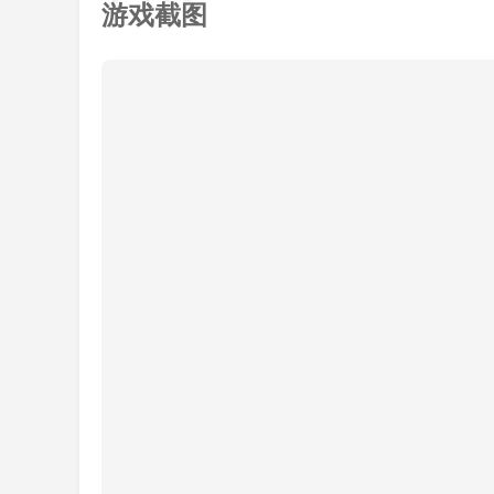
游戏截图
1.我叫MT，经典再现玩法新颖有趣。我推出
提升技能。
2.我叫MT经典动画。玩家可以在游戏中收集
故事。游戏包含所有动画内容，忠实还原MT角色
3.我叫MT经典再现，这是一款创新的手机游
种阵容，选择合适的道具，并提高我们主角的技能
更新日志
新内容:
【新功能】第四期职业宝物强势问世，将带来
【新活动】推出腊八节签到活动，免费赠送福
【限时活动】宠物美女猎人和酒桶牛限时返场
【限时活动】霜叶商店限时开放，神话卡等你
问题修复: