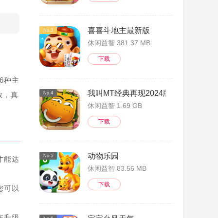
喜喜斗地主最新版
No.3
休闲益智 381.37 MB
下载
6种主
我叫MT经典再现2024版
放，真
No.4
休闲益智 1.69 GB
下载
动物乐园
No.5
才能达
休闲益智 83.56 MB
下载
您可以
在升级