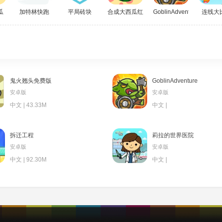
瓜
加特林快跑
平局砖块
合成大西瓜红包版
GoblinAdventure
连线大
鬼火翘头免费版
GoblinAdventure
安卓版
安卓版
中文 | 43.33M
中文 |
拆迁工程
莉拉的世界医院
安卓版
安卓版
中文 | 92.30M
中文 |