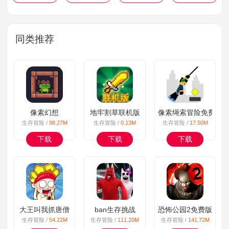
同类推荐
像素幻想
地牢割草联机版
像素绳索冒险免费版
生存冒险 /
98.27M
生存冒险 /
0.13M
生存冒险 /
17.50M
下载
下载
下载
大王叫我抓唐僧
ban生存挑战
恐怖公园2免费版
生存冒险 /
54.22M
生存冒险 /
111.20M
生存冒险 /
141.72M