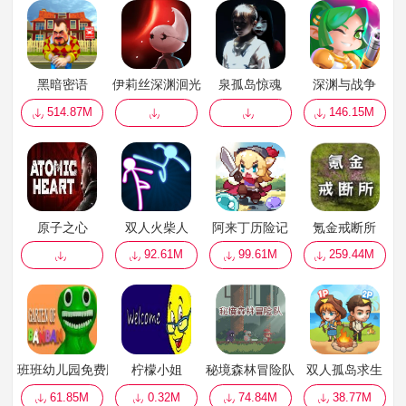
黑暗密语
伊莉丝深渊洄光
泉孤岛惊魂
深渊与战争
514.87M
146.15M
原子之心
双人火柴人
阿来丁历险记
氪金戒断所
92.61M
99.61M
259.44M
班班幼儿园免费版
柠檬小姐
秘境森林冒险队
双人孤岛求生
61.85M
0.32M
74.84M
38.77M