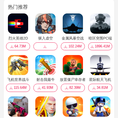
热门推荐
烈火英雄2D
驱入虚空
金属风暴空战
暗区突围PC端
64.73M
102.24M
1896.41M
飞机世界战斗
射击我最牛
放置僵尸幸存者
星际航天飞机
115.64M
41.93M
82.39M
34.81M