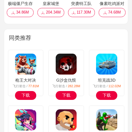
极端僵尸生存
皇家城堡
突袭特工队
像素吃鸡派对
34.86M
204.34M
117.30M
74.68M
同类推荐
枪王大对决
G沙盒仇恨
坦克战3D
飞行射击 /
77.81M
飞行射击 /
282.28M
飞行射击 /
112.02M
下载
下载
下载