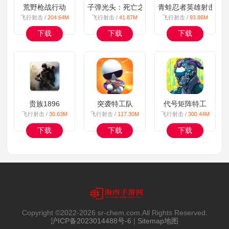
荒野枪战行动
子弹光头：死亡之战
青蛙忍者英雄射击
飞行射击 /
204.64M
飞行射击 /
41.87M
飞行射击 /
93.86M
下载
下载
下载
贵族1896
突袭特工队
代号矩阵特工
飞行射击 /
30.63M
飞行射击 /
117.30M
飞行射击 /
300.44M
下载
下载
下载
Copyright ©2022-
2026 sr-chem.com.All Rights Reserved.
沪ICP备2023014488号-6
|
Sitemap地图