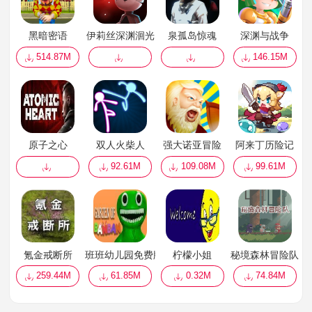
黑暗密语
伊莉丝深渊洄光
泉孤岛惊魂
深渊与战争
514.87M
146.15M
原子之心
双人火柴人
强大诺亚冒险
阿来丁历险记
92.61M
109.08M
99.61M
氪金戒断所
班班幼儿园免费版
柠檬小姐
秘境森林冒险队
259.44M
61.85M
0.32M
74.84M