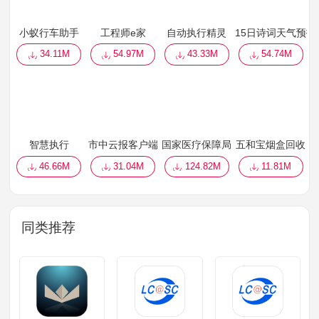
小蚁行车助手
工程师e家
自动执行精灵
15日诗词天气预报
34.11M
54.97M
43.33M
54.74M
智慧执行
市中云报客户端
国家医疗保障局
五和宝烟盒回收
46.66M
31.04M
124.82M
11.81M
同类推荐