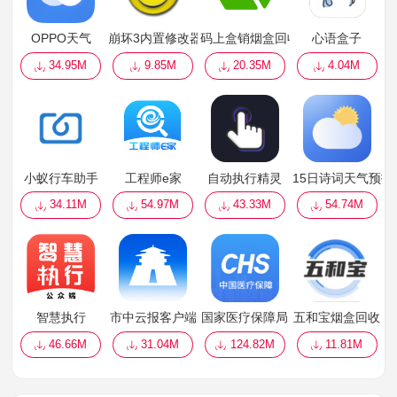
OPPO天气
崩坏3内置修改器
码上盒销烟盒回收
心语盒子
34.95M
9.85M
20.35M
4.04M
小蚁行车助手
工程师e家
自动执行精灵
15日诗词天气预报
34.11M
54.97M
43.33M
54.74M
智慧执行
市中云报客户端
国家医疗保障局
五和宝烟盒回收
46.66M
31.04M
124.82M
11.81M