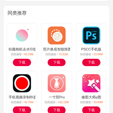
同类推荐
轻颜相机去水印版
照片换底智能抠图手机版
PSCC手机版
拍照摄影 /
92.23M
拍照摄影 /
72.91M
拍照摄影 /
23.04M
下载
下载
下载
手机视频录制咔森
一寸照Pro
修图大师p图
拍照摄影 /
42.72M
拍照摄影 /
152.13M
拍照摄影 /
33.83M
下载
下载
下载