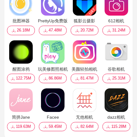
批图神器
PrettyUp免费版
狐影云摄影
612相机
26.18M
47.48M
20.72M
31.24M
醒图涂鸦
玩美修图照相机
美颜轻拍相机
谷歌相机
122.75M
86.86M
81.47M
25.31M
简拼Jane
Facee
无他相机
dazz相机
119.63M
59.45M
82.64M
115.28M