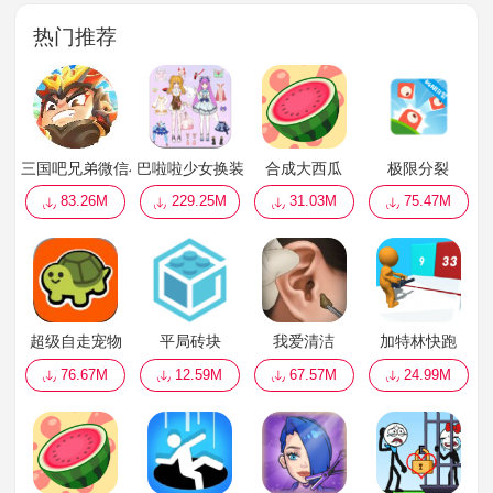
热门推荐
三国吧兄弟微信小游戏
巴啦啦少女换装
合成大西瓜
极限分裂
83.26M
229.25M
31.03M
75.47M
超级自走宠物
平局砖块
我爱清洁
加特林快跑
76.67M
12.59M
67.57M
24.99M