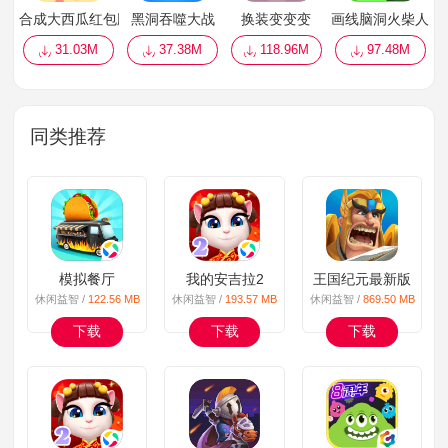
合成大西瓜红包版
黑洞吞噬大战
换装变变变
画线脑洞火柴人
31.03M
37.38M
118.96M
97.48M
同类推荐
模拟餐厅
我的安吉拉2
王国纪元最新版
休闲益智 /
122.56 MB
休闲益智 /
193.57 MB
休闲益智 /
869.50 MB
下载
下载
下载