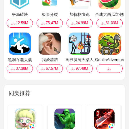
平局砖块
极限分裂
加特林快跑
合成大西瓜红包版
12.59M
75.47M
24.99M
31.03M
黑洞吞噬大战
我爱清洁
画线脑洞火柴人
GoblinAdventure
37.38M
67.57M
97.48M
同类推荐