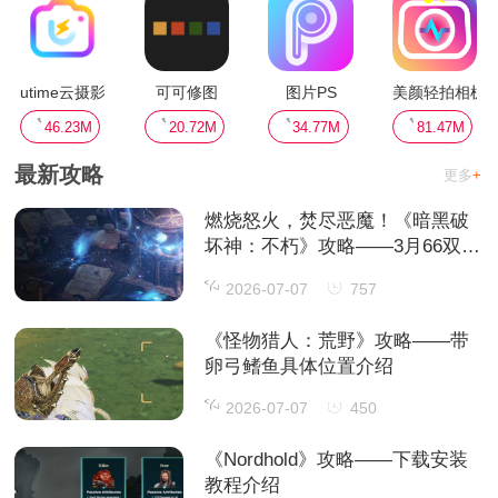
utime云摄影
可可修图
图片PS
美颜轻拍相机
46.23M
20.72M
34.77M
81.47M
最新攻略
更多
+
燃烧怒火，焚尽恶魔！《暗黑破
坏神：不朽》攻略——3月66双倍
节喜迎春归
2026-07-07
757
《怪物猎人：荒野》攻略——带
卵弓鳍鱼具体位置介绍
2026-07-07
450
《Nordhold》攻略——下载安装
教程介绍