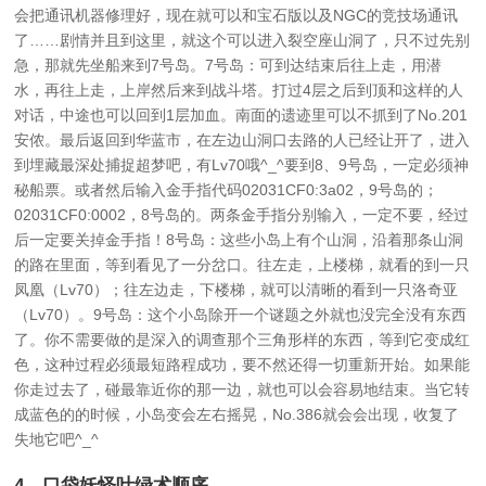
会把通讯机器修理好，现在就可以和宝石版以及NGC的竞技场通讯
了……剧情并且到这里，就这个可以进入裂空座山洞了，只不过先别
急，那就先坐船来到7号岛。7号岛：可到达结束后往上走，用潜
水，再往上走，上岸然后来到战斗塔。打过4层之后到顶和这样的人
对话，中途也可以回到1层加血。南面的遗迹里可以不抓到了No.201
安侬。最后返回到华蓝市，在左边山洞口去路的人已经让开了，进入
到埋藏最深处捕捉超梦吧，有Lv70哦^_^要到8、9号岛，一定必须神
秘船票。或者然后输入金手指代码02031CF0:3a02，9号岛的；
02031CF0:0002，8号岛的。两条金手指分别输入，一定不要，经过
后一定要关掉金手指！8号岛：这些小岛上有个山洞，沿着那条山洞
的路在里面，等到看见了一分岔口。往左走，上楼梯，就看的到一只
凤凰（Lv70）；往左边走，下楼梯，就可以清晰的看到一只洛奇亚
（Lv70）。9号岛：这个小岛除开一个谜题之外就也没完全没有东西
了。你不需要做的是深入的调查那个三角形样的东西，等到它变成红
色，这种过程必须最短路程成功，要不然还得一切重新开始。如果能
你走过去了，碰最靠近你的那一边，就也可以会容易地结束。当它转
成蓝色的的时候，小岛变会左右摇晃，No.386就会会出现，收复了
失地它吧^_^
4、
口袋妖怪叶绿术顺序