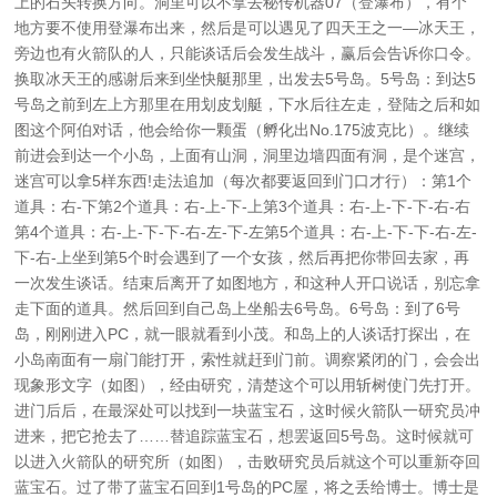
上的石头转换方向。洞里可以不拿去秘传机器07（登瀑布），有个
地方要不使用登瀑布出来，然后是可以遇见了四天王之一—冰天王，
旁边也有火箭队的人，只能谈话后会发生战斗，赢后会告诉你口令。
换取冰天王的感谢后来到坐快艇那里，出发去5号岛。5号岛：到达5
号岛之前到左上方那里在用划皮划艇，下水后往左走，登陆之后和如
图这个阿伯对话，他会给你一颗蛋（孵化出No.175波克比）。继续
前进会到达一个小岛，上面有山洞，洞里边墙四面有洞，是个迷宫，
迷宫可以拿5样东西!走法追加（每次都要返回到门口才行）：第1个
道具：右-下第2个道具：右-上-下-上第3个道具：右-上-下-下-右-右
第4个道具：右-上-下-下-右-左-下-左第5个道具：右-上-下-下-右-左-
下-右-上坐到第5个时会遇到了一个女孩，然后再把你带回去家，再
一次发生谈话。结束后离开了如图地方，和这种人开口说话，别忘拿
走下面的道具。然后回到自己岛上坐船去6号岛。6号岛：到了6号
岛，刚刚进入PC，就一眼就看到小茂。和岛上的人谈话打探出，在
小岛南面有一扇门能打开，索性就赶到门前。调察紧闭的门，会会出
现象形文字（如图），经由研究，清楚这个可以用斩树使门先打开。
进门后后，在最深处可以找到一块蓝宝石，这时候火箭队一研究员冲
进来，把它抢去了……替追踪蓝宝石，想罢返回5号岛。这时候就可
以进入火箭队的研究所（如图），击败研究员后就这个可以重新夺回
蓝宝石。过了带了蓝宝石回到1号岛的PC屋，将之丢给博士。博士是