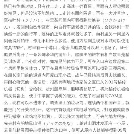
路已被彻底封锁，只有往上走，走高速一饲育屋，里面有人帮你照顾
好精灵，但是没法不能繁殖……走过右面的隧道，再在一大片草地，
至枯叶村（クチバ）。村里某间屋内可我得到对换券（ひきかぇけ
ん），若回到自己华蓝市，向自行车店老板开具的话，会我得到一部
焕然一新的自行车，这样的正常走路就省劲多了。而村里另一间屋内
则会得到钓杆，作用不用什么多说，使用方法则是现对水域可以使用
道具“钓杆”。村里有一个港口，这会儿船票是可以派上用场了。证件
船票后离开了一条装饰豪华的游船上。船舱里的旅客有相当数量是精
灵训练师，当心能对付。如精灵的体力不足，可在入口右边数起第二
个房间里恢复体力，至于在厨房的垃圾筒里可以可以找到三颗果实。
在船长室门前的通道内再度出现小茂，战斗已经结束后再去找船长。
再耐心听完他一番话后，很高兴啊地把他家传之宝已久的01号秘传
机器（切树）交给我。赶到船靠岸，船即将起航了。将此秘传机器给
精灵装备上，便手中掌握了切树的能力。你忘了村里有间GYM屋
么，现在可以不进来了。调查里面的垃圾筒，连续两个相同声音，就
能把门的开关再打开。这里的首领是用雷电系的精灵，打败他就能够
得到徽章（道馆地图如图）。因此强大切树能力，可去的地方很多。
先去村右的地鼠山洞（ディグのあな），越过山洞才发现有一小屋，
若目前精灵图鉴占据种类已达10种，便可从屋内人处能够得到05号