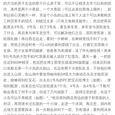
的方法的房子左边的那个什么房子里，可以不让精灵去学习以前的招
式，条件是两个小香菇，一个大香菇（可以从派拉斯身上额外），就
和以前心灵鳞片一样。另这个小岛的山顶上有个人这个可以来教精灵
三种厉害不的招式，别错过太多（只有主角精灵能学）。然后把再买
船票去3号岛。3号岛：到了3号岛，看见单车党，单车党与居民发生
了什么，再后来与单车党交手。可以解决他们之后，居民替答谢，送
给我礼物！再往西北边走，看到一片树林，在树林里找不到了小女
孩，突然之间这时有一只Lv30的素利普跳了出去，打败它后营救小
女孩。把小女孩带回她家。他爸爸为表感谢，送了件礼物给我！再来
到1号岛的大型手机PC里最后被人送回了红莲岛。通关一遍，一把抓
住达到60种精灵，然后把去博士那里生级成386版图鉴，结束后到港
口坐船去第一个小岛的火焰山，右边有两个火箭队队员，干掉他们再
次进入山洞，在山洞中要使用秘传机04怪大力推动石头后才能至深
处，能够得到红宝石。出去在1号岛的PC把宝石给博士（如图），便
得到船票，结束后也可以坐轮渡去7个岛。4号岛：在4号岛一下船可
能会遇见了对手小茂，但说了几句就跑了……值得注意的是，在这个
小岛可以不养精灵（如图）^_^然后再到商店旁边的屋子和里面的人
对话，再用潜水过右面的一个小湖，走进一个冰洞。再注意，洞内有
点地方是需要踩冰，踩一次都会掉到下一层。另有溜冰，要利用冰块