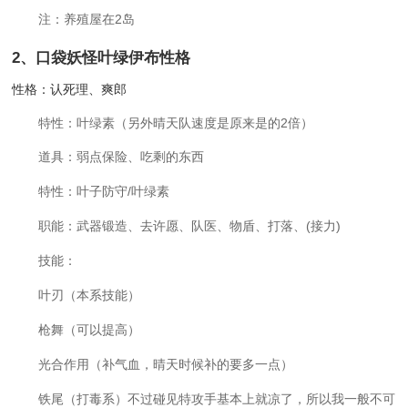
注：养殖屋在2岛
2、
口袋妖怪叶绿伊布性格
性格：认死理、爽郎
特性：叶绿素（另外晴天队速度是原来是的2倍）
道具：弱点保险、吃剩的东西
特性：叶子防守/叶绿素
职能：武器锻造、去许愿、队医、物盾、打落、(接力)
技能：
叶刃（本系技能）
枪舞（可以提高）
光合作用（补气血，晴天时候补的要多一点）
铁尾（打毒系）不过碰见特攻手基本上就凉了，所以我一般不可