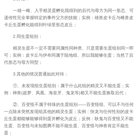
一雄一雌、入手精灵蛋孵化我得到的后代与母方为同一形态、可
遗传性完全掌握特定的事件父方的技能；实例：雄兽皮卡丘与雌兽皮
卡丘生蛋孵化能得到叶绿里形态皮丘；
2.同生蛋组别：
精灵生蛋不一定不需要同属性同种类、只是需要生蛋组别同一即
可；实例：皮卡丘与伊布同属于陆地组、所以我能够生蛋；当然了后
代形态与母方同型；
3.其他的情况普通如此对待：
①、未发现组生蛋组别：属于什么此组的精灵又不能生蛋；实
例：神兽(超梦、凤凰、海皇牙、鬼龙等)都又不能生蛋换取后代；
②、百变怪不属于特珠的生蛋组别——百变怪组、可以不与任何
一点除未突然发现组其他的精灵生蛋；实例：快龙与任何性别的皮卡
丘生蛋都能够能够得到蛋并孵化为皮丘；反例：耿鬼与百变怪又不能
生蛋、百变怪与未知图腾不能不能生蛋、百变怪与神兽肯定不能生
蛋；