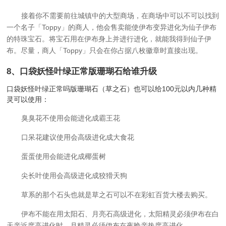
接着你不需要前往城镇中的大型商场，在商场中可以不可以找到
一个名子「Toppy」的商人，他会售卖能使伊布变异进化为仙子伊布
的特珠宝石。将宝石用在伊布身上并进行进化，就能我得到仙子伊
布。尽量，商人「Toppy」只会在你占据八枚徽章时直接出现。
8、
口袋妖怪叶绿正常版珊瑚石给谁升级
口袋妖怪叶绿正常吗版珊瑚石（草之石）也可以给100元以内几种精
灵可以使用：
臭臭花不使用会能进化成霸王花
口呆花建议使用会高级进化成大食花
蛋蛋使用会能进化成椰蛋树
尖长叶使用会高级进化成狡猾天狗
草系的那个石头也就是草之石可以不在彩虹百货大楼去购买。
伊布不能在用太阳石、月亮石高级进化，太阳精灵必须伊布在白
天亲近度高进化时，月精灵必须伊布在夜晚亲热度高进化。