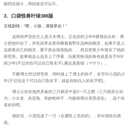
能挡住战斗，用拍落也可以不。
3、
口袋怪兽叶绿386版
主线剧情：“喂，小孩，谨慎草丛！”
这样的声音的主人是大木博士。正在此时少年R要独自出村，博
士把他叫住了，并告诉草丛里停栖着着野生品种的精灵，如果不是上
边跟着自己的精灵，要不然会很危险的……然后把将少年留在了他的
研究所。故事就这么说关上了序幕，玩家所扮演的角色就是名字叫R
的少年(不过你也可以自己取名字),搬去真新镇（マサラ）。
不断博士经过研究所，同时碰上了博士的孙子，名字叫小茂的少
年(不过也这个可以自己取名字，就起你的仇人的名字吧)。
博士让你在他所具备的三只精灵中选3一只之赠（三只精灵分别
为：小火龙、杰尼龟、和妙蛙种子，均能有两次变异进化），选个你
喜欢的吧。
挑好后，小茂也选了一只（在属性上克你的），并向我给出挑
战。