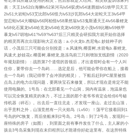
有记录我所建议使用的精灵，然后那就是大结局。精灵联盟训练家列
表：天王1lv52白海狮lv52呆河马lv54驭虎lv54迷唇姐lv51铁甲贝天王
2lv51大岩蛇lv53艾比郎lv56怪力lv53沙瓦郎lv54大岩蛇天王3lv54甲
贺忍蛙lv54大嘴蝠lv56阿柏怪lv58果然翁lv53鬼斯通天王4lv56暴鲤龙
lv58化石翼龙lv54哈克龙lv54哈克龙lv60快龙小茂lv59比雕lv59铁甲
暴龙lv57胡地lv61?lv59?lv63?后三只精灵会研拟我方就开始你选择
的精灵而再次出现影响大正在选：a.小火龙b.杰尼龟c.妙娃种子的
话，小茂后三只可能会分别按是：a.风速狗,椰蛋树,水箭龟b.暴鲤龙,
风速犬,妙娃花c.椰蛋树,暴鲤龙,急冻鸟前三只则增加支线剧情（2020
年规划剧情）：战胜第7个道馆的首领后，才出道馆时会有一个人叫
住你，要带你去一个岛屿……选定是后，他可能会带你在船上，接着
去一个岛屿（我记得带了会冲浪的精灵）。下船后赶到PC屋里被指
点岛上的电力出现问题，要两块宝石来修复，所以才现在是肯定不能
使用电脑的。1号岛：在北部看见一个山洞，洞内有温泉，泡温泉也
可以完全恢复精灵的体力，不过上面的那个老爷爷肯定会给你6号秘
传机器（碎石）。出去后一直往北走，才发现一座山。走过去山顶，
出乎意料之外，山顶竞然有一只火焰鸟（Lv50）！荡平它接着回到1
号岛的PC恢复，而后坐船来到2号岛。2号岛：到了2号岛，发现到一
座特殊的房子（如图），到里面之前有事件发生了什么，主人家的小
孩去3号岛采集到现在未归程所以才跪请你好处这里有。在这所特殊