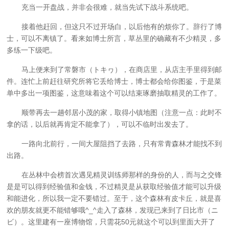
充当一开盘战，并非会很难，就当先试下战斗系统吧。
接着他赶回，但这只不过开场白，以后他有的烦你了。辞行了博
士，可以不离镇了。看来如博士所言，草丛里的确藏有不少精灵，多
多练一下级吧。
马上便来到了常磐市（トキヮ），在商店里，从店主手里得到邮
件。连忙上前赶往研究所将它丢给博士，博士都会给你图鉴，于是菜
单中多出一项图鉴，这意味着这个可以结束琢磨抽取精灵的工作了。
顺带再去一趟邻居小茂的家，取得小镇地图（注意一点：此时不
拿的话，以后就再肯定不能拿了），可以不临时出发去了。
一路向北前行，一间大屋阻挡了去路，只有常青森林才能找不到
出路。
在丛林中会榜首次遇见精灵训练师那样的身份的人，而与之交锋
是是可以得到经验值和金钱，不过精灵是从获取经验值才能可以升级
和能进化，所以我一定不要错过。至于，这个森林有皮卡丘，就是喜
欢的朋友就更不能错够哦^_^走入了森林，发现已来到了日比市（ニ
ビ）。这里建有一座博物馆，只需花50元就这个可以到里面大开了