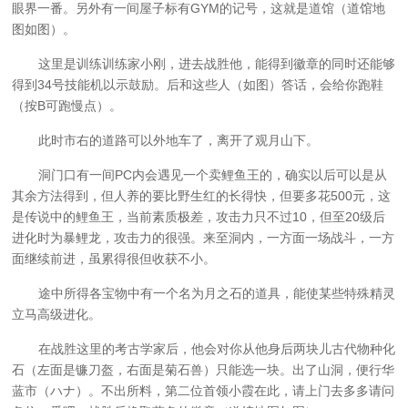
眼界一番。另外有一间屋子标有GYM的记号，这就是道馆（道馆地
图如图）。
这里是训练训练家小刚，进去战胜他，能得到徽章的同时还能够
得到34号技能机以示鼓励。后和这些人（如图）答话，会给你跑鞋
（按B可跑慢点）。
此时市右的道路可以外地车了，离开了观月山下。
洞门口有一间PC内会遇见一个卖鲤鱼王的，确实以后可以是从
其余方法得到，但人养的要比野生红的长得快，但要多花500元，这
是传说中的鲤鱼王，当前素质极差，攻击力只不过10，但至20级后
进化时为暴鲤龙，攻击力的很强。来至洞内，一方面一场战斗，一方
面继续前进，虽累得很但收获不小。
途中所得各宝物中有一个名为月之石的道具，能使某些特殊精灵
立马高级进化。
在战胜这里的考古学家后，他会对你从他身后两块儿古代物种化
石（左面是镰刀盔，右面是菊石兽）只能选一块。出了山洞，便行华
蓝市（ハナ）。不出所料，第二位首领小霞在此，请上门去多多请问