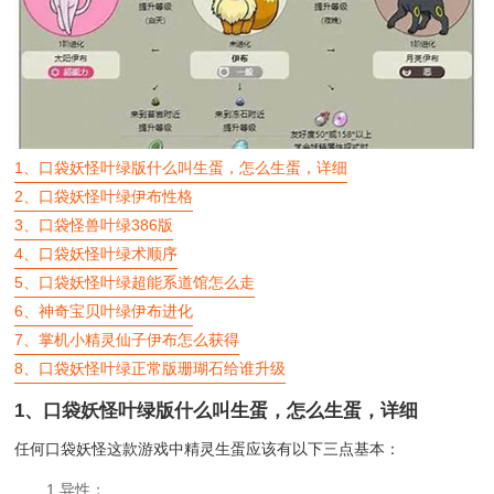
1、
口袋妖怪叶绿版什么叫生蛋，怎么生蛋，详细
2、
口袋妖怪叶绿伊布性格
3、
口袋怪兽叶绿386版
4、
口袋妖怪叶绿术顺序
5、
口袋妖怪叶绿超能系道馆怎么走
6、
神奇宝贝叶绿伊布进化
7、
掌机小精灵仙子伊布怎么获得
8、
口袋妖怪叶绿正常版珊瑚石给谁升级
1、
口袋妖怪叶绿版什么叫生蛋，怎么生蛋，详细
任何口袋妖怪这款游戏中精灵生蛋应该有以下三点基本：
1.异性：