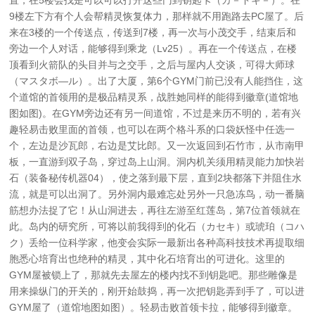
置，在5楼会找是可以可以打开这些门到钥匙卡（カ－ドキ－）。在
9楼左下方有个人会帮精灵恢复体力，那样就不用跑路去PC屋了。后
来在3楼的一个传送点，传送到7楼，再一次与小茂交手，结束后和
旁边一个人对话，能够得到乘龙（Lv25）。再在一个传送点，在楼
顶看到火箭队的头目并与之交手，之后与屋内人交谈，可得大师球
（マスタボ—ル）。出了大厦，第6个GYM门前已没有人能挡住，这
个道馆的首领用的是极品精灵系，战胜她同样的能得到徽章(道馆地
图如图)。在GYM旁边还有另一间道馆，不过是来历不明的，若有兴
趣轻易击败里面的首领，也可以在两个格斗系的口袋妖怪中任选一
个，左边是沙瓦郎，右边是艾比郎。又一次返回到石竹市，从市南甲
板，一直游到双子岛，穿过岛上山洞。洞内机关须用精灵能力加快岩
石（装备秘传机器04），使之落到最下层，直到2块都落下并阻住水
流，就是可以出洞了。另外洞内最难忘处另外一只急冻鸟，动一番脑
筋想办法捉了它！从山洞进去，再往左游至红莲岛，第7位首领就在
此。岛内的研究所，可将以前我得到的化石（カセキ）或琥珀（コハ
ク）丢给一位科学家，他变会实际一最新出各种高科技技术再提取细
胞悉心培育出也绝种的精灵，其中化石培育出的可进化。这里的
GYM屋被锁上了，那就先去屋左的楼内找不到钥匙吧。那些雕像是
用来操纵门的开关的，刚开始鼓捣，再一次把钥匙弄到手了，可以进
GYM屋了（道馆地图如图）。轻易击败首领卡拉，能够得到徽章。