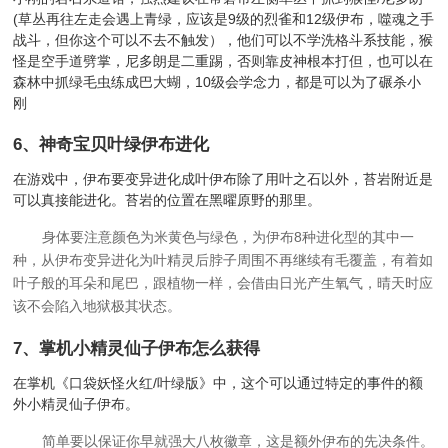
(草丛再往左走会遇上青绿，应该是9级的烈雀和12级伊布，噬魂之手
战斗，但你这个可以不去不触发），他们可以不学洗格斗系技能，猴
怪是空手道劈掌，尼多朗是二重踢，否则靠皮神根本打但，也可以在
森林中抓绿毛虫练成巴大蝴，10级会学念力，都是可以为了碾杀小
刚
6、
神奇宝贝叶绿伊布进化
在游戏中，伊布要变异进化成叶伊布除了用叶之石以外，苔岩附近是
可以真接能进化。苔岩的位置在黑曜原野的那里。
身体要注意颜色为米黄色与绿色，为伊布8种进化型的其中一
种，从伊布变异进化为叶精灵后脖子周围不再继续有毛覆盖，有着如
叶子般的耳朵和尾巴，跟植物一样，会借由日光产生氧气，晴天时应
该不会陷入地狱极其状态。
7、
掌机小精灵仙子伊布怎么获得
在掌机《口袋妖怪火红/叶绿版》中，这个可以通过特定的事件的额
外小精灵仙子伊布。
简单要以保证你早就强大八枚徽章，这是额外伊布的先决条件。