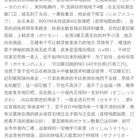
—タのカギ）。来到电梯内，中,选择目的地地下4楼，出去后轻易击
败门卫，就见到了头目。一番较量后，他会收下暗宝（シルフスコ—
プ）。从出来后，到GYM去对战第4位首领吧（道馆地图如图）。这
里的训练师用草系精灵，轻易击败首领后我得到徽章。后你赶紧回紫
苑镇，上精灵塔（ポケモン），在塔2楼又遇见你的对手小茂，他又
向你挑战……五楼有个可让精灵恢复体力的地方,导致有了，楼顶的
那个神秘的精灵就无处可遁，原来是是嘎拉嘎拉（Lv30）。干掉它
结束后营救一老人，还不如询问后来到他家中，为了款待，会给你笛
子（ポケモンのふえ），可沉睡沉眠的NO.143卡比兽(只有三只)。
当然了笛子也可以在精灵战斗中被魅惑术时建议使用，可沉睡它们。
赶到紫苑镇向南走，一只喜欢赖床的卡比兽倒在地挡下去路，用笛子
去吹醒它，这一回它醒了，可也不高兴了，逃不了公会战一阵，顺带
也收复失地它吧。后在路上一小屋内又得到一支好钓杆（すごぃっり
ざわ），比以前那把好用多了。一路走进石竹市（セキチク），第5
位首领在此“恭侯多时”了。至于在GYM屋内有一个看不清的结界，唯
有沿紧挨右墙的路从他背后绕过去才能与之交战（道馆地图如图，已
把看不清的墙标注好）。要是拥有的ポケモン数量已达50种，则可
去市外屋内二楼，会能得到一宝物学习装置（かくしゅうそうち）。
另这里有狩猎场，花500块钱买入股票30个狩猎球（サファリボ－