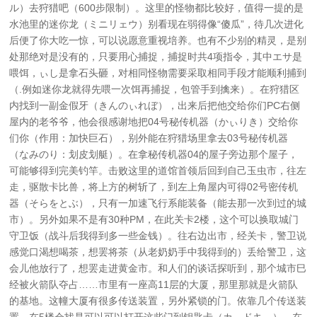
ル）去狩猎吧（600步限制）。这里的怪物都比较好，值得一提的是
水池里的迷你龙（ミニリェウ）别看现在弱得像“傻瓜”，待几次进化
后便了你大吃一惊，可以说愿意重视培养。也有不少别的精灵，是别
处那绝对是没有的，只要用心捕捉，捕捉时共4项指令，其中エサ是
喂饵，ぃし是拿石头砸，对相同怪物需要采取相同手段才能顺利捕到
（.例如迷你龙就得先喂一次饵再捕捉，包管手到擒来）。在狩猎区
内找到一副金假牙（きんのぃれぼ），出来后把他交给你们PC右侧
屋内的老爷爷，他会很感谢地把04号秘传机器（かぃりき）交给你
们你（作用：加快巨石），别外能在狩猎场里拿去03号秘传机器
（なみのり：划皮划艇）。在拿秘传机器04的屋子旁边那个屋子，
可能够得到完美钓竿。击败这里的道馆首领后回到自己玉虫市，往左
走，驱散卡比兽，将上方的树斩了，到左上角屋内可得02号密传机
器（そらをとぶ），只有一加速飞行系能装备（能去那一次到过的城
市）。另外如果不是有30种PM，在此关卡2楼，这个可以换取城门
守卫饭（战斗后我得到多一些金钱）。往右边出市，经关卡，警卫说
感觉口渴想喝茶，想罢将茶（从老奶奶手中我得到的）丢给警卫，这
会儿他放行了，想罢走进黄金市。和人们的谈话探听到，那个城市巳
经被火箭队夺占……市里有一座高11层的大厦，那里那就是火箭队
的基地。这幢大厦有很多传送装置，另外紧锁的门。依靠几个传送装