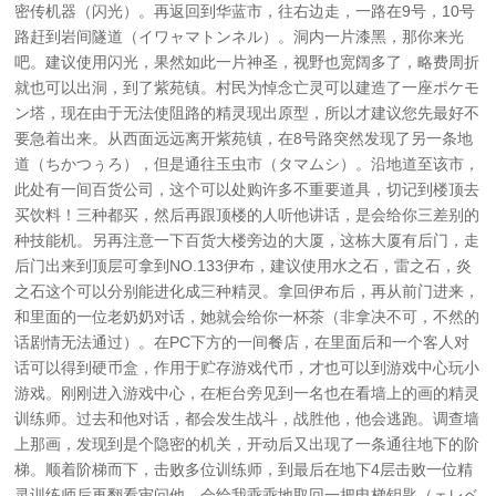
密传机器（闪光）。再返回到华蓝市，往右边走，一路在9号，10号
路赶到岩间隧道（イワャマトンネル）。洞内一片漆黑，那你来光
吧。建议使用闪光，果然如此一片神圣，视野也宽阔多了，略费周折
就也可以出洞，到了紫苑镇。村民为悼念亡灵可以建造了一座ポケモ
ン塔，现在由于无法使阻路的精灵现出原型，所以才建议您先最好不
要急着出来。从西面远远离开紫苑镇，在8号路突然发现了另一条地
道（ちかつぅろ），但是通往玉虫市（タマムシ）。沿地道至该市，
此处有一间百货公司，这个可以处购许多不重要道具，切记到楼顶去
买饮料！三种都买，然后再跟顶楼的人听他讲话，是会给你三差别的
种技能机。另再注意一下百货大楼旁边的大厦，这栋大厦有后门，走
后门出来到顶层可拿到NO.133伊布，建议使用水之石，雷之石，炎
之石这个可以分别能进化成三种精灵。拿回伊布后，再从前门进来，
和里面的一位老奶奶对话，她就会给你一杯茶（非拿决不可，不然的
话剧情无法通过）。在PC下方的一间餐店，在里面后和一个客人对
话可以得到硬币盒，作用于贮存游戏代币，才也可以到游戏中心玩小
游戏。刚刚进入游戏中心，在柜台旁见到一名也在看墙上的画的精灵
训练师。过去和他对话，都会发生战斗，战胜他，他会逃跑。调查墙
上那画，发现到是个隐密的机关，开动后又出现了一条通往地下的阶
梯。顺着阶梯而下，击败多位训练师，到最后在地下4层击败一位精
灵训练师后再翻看审问他，会给我乖乖地取回一把电梯钥匙（ェレベ