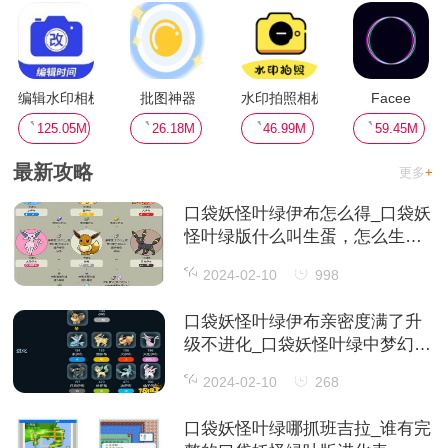
编辑水印相机
批图神器
水印拍照相机
Facee
125.05M
26.18M
46.99M
59.45M
最新攻略
更多
+
口袋妖怪叶绿伊布怎么得_口袋妖
怪叶绿版什么叫生蛋，怎么生
蛋，详细
2024-02-10
998
口袋妖怪叶绿伊布亲密度满了升
级不进化_口袋妖怪叶绿中梦幻为
什么不听话
2024-02-10
268
口袋妖怪叶绿哪抓班吉拉_谁有完