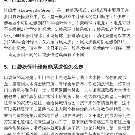
叶绿术（LeavestheGreen）是一种草系招式，该招式可主要用于许
多口袋妖怪游戏中。以下是一般游戏中叶绿术的使用顺序：1.伊布：
伊布这个可以在级别27时学会叶绿术。2.豪电球（电龙）：电龙可以
不在级别27时学会叶绿术。3.榛果球（榛果妖）：榛果妖这个可以在
级别24时学会叶绿术。4.龙角球（肠道消化龙）：消化龙也可以在级
别26时学会叶绿术。5.六尾（尾火虎）：尾火虎也可以在级别31时
学会叶绿术。请注意，这只不过是一般游戏中叶绿术的学习顺序，而
且肯定会因不同的口袋妖怪游戏而有了不同。
5、
口袋妖怪叶绿超能系道馆怎么走
口袋黄的流程是，出门再往上走进草丛，遇上大木博士帮你抓皮卡
丘，接着回大木博士研究所，青绿会拿伊布，你通知皮卡丘，打算出
门去青绿会和你打一架，后再返回常磐市，去友谊商店取得大木博士
的包裹，前往真新镇大木博士研究所，博士会给你精灵图鉴，一同前
往青翠的家找他姐姐，会给你城镇地图，接下来的事情吉野市，这个
可以买精灵球了，常磐市左上方那个挡住你的老头会教你抓精灵，常
磐市的道馆是第八道馆地面系，现在没法打，又不能打的原因等到你
打完第七道馆之前来这里就明白了，接下来的事情越过常磐市往上走
前往常磐森林，沿着森林就可以到达了第一道馆的城镇，第一道馆是
小刚的岩石系道馆，强烈建议在常磐市左侧草丛中抓到猴怪/尼多朗