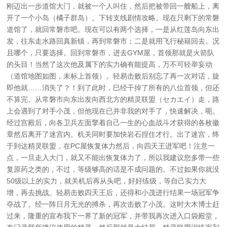
刚迈出一步道馆大门，就被一个人叫住，然后把被带回一艘船上，离
开了一个小岛（橘子群岛）。下转支线剧情攻略。现在只剩下的常磐
道馆了，就回常磐市吧。现在可以有两个选择，一是从红莲岛向东出
发，往东走水路回真新镇，再到常磐市；二是就用飞行秘籍回去。况
且哪个，只要选择。回到常磐市，进去GYM屋，首领那就是火箭队
的头目！当然了这次他及属下的实力确有能提高，万不可轻举妄动
（道馆地图如图，未标上首领）。轻易击败后别忘了再一次对话，旋
即他就……消失了？！到了此时，巳经干掉了所有的八位首领，但还
不算完。从常磐市向东出发向西北方的精灵联盟（セカエイ）走，路
上会遇到了对手小茂，但他现在已并非我的对手了，快速解决，呃。
经过宫殿后，向各卫兵左面擎着自己一生的心血战斗才获得的各枚徽
章然后离开了迷宫内。机关同时要加快岩石捏住才行。出了迷宫，终
于到达精灵联盟，在PC屋恢复体力然后，向四天王进军吧！注意一
点，一旦走入大门，就又不能出恢复体力了，所以我建议您多带一些
复原药之类的，不过，等级够高的话是不成问题的。不过如果你就没
50级以上的实力，就关机后再从头吧，好好练级，等自己实力大
增，再去挑战。轻易击败四天王后，还得和小茂进行结果一场冠军争
夺战了。经一阵日月无光的搏杀，再次击败了小茂。这时大木博士赶
过来，隆重的宣布我下一界了新的冠军，并带我再次进入口袋殿堂，