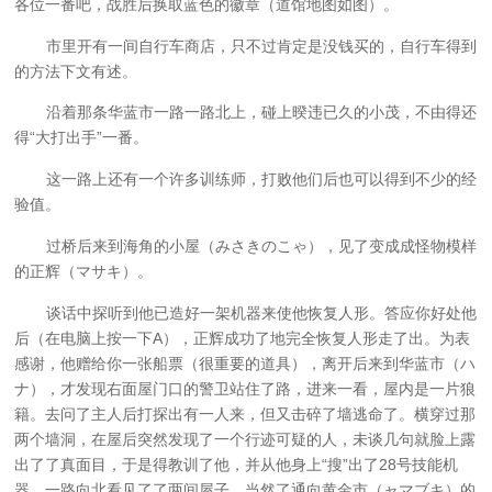
各位一番吧，战胜后换取蓝色的徽章（道馆地图如图）。
市里开有一间自行车商店，只不过肯定是没钱买的，自行车得到
的方法下文有述。
沿着那条华蓝市一路一路北上，碰上暌违已久的小茂，不由得还
得“大打出手”一番。
这一路上还有一个许多训练师，打败他们后也可以得到不少的经
验值。
过桥后来到海角的小屋（みさきのこゃ），见了变成成怪物模样
的正辉（マサキ）。
谈话中探听到他已造好一架机器来使他恢复人形。答应你好处他
后（在电脑上按一下A），正辉成功了地完全恢复人形走了出。为表
感谢，他赠给你一张船票（很重要的道具），离开后来到华蓝市（ハ
ナ），才发现右面屋门口的警卫站住了路，进来一看，屋内是一片狼
籍。去问了主人后打探出有一人来，但又击碎了墙逃命了。横穿过那
两个墙洞，在屋后突然发现了一个行迹可疑的人，未谈几句就脸上露
出了了真面目，于是得教训了他，并从他身上“搜”出了28号技能机
器。一路向北看见了了两间屋子，当然了通向黄金市（ャマブキ）的