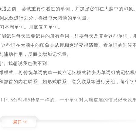
记忆衰退之前，尝试重复你看过的单词，并加强它们在大脑中的印象。
单词总数进行划分，得出每天阅读的单词量。
复习本周单词。月底复习单词。
也不可能记住每天需要记住的所有单词。只要每天反复看这些单词，
次。这些词在大脑中的印象会从模糊逐渐变得清晰。看单词的时候
到辅助作用，反而会增加记忆量。
到”。我想说我也做不到。
思维模式，将传统单词的单一孤立记忆模式转变为单词组的记忆模
和部首的内在联系，如形式联系、意义联系等进行分组，每个字
单词用时5分钟和5秒是一样的。一个单词对大脑皮层的信息记录效
次重复，减少每个单词消耗的时间。
昂的情绪。如果你学了，你根本就不应该学。
展开