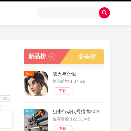
新品榜
必备榜
战火与永恒
No.1
休闲益智 1.37 GB
下载
用权限
狙击行动代号猎鹰2024版
No.2
生存冒险 122.91 MB
下载