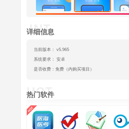
业的单词记忆方法帮助你更轻松地记忆单词，你可
3、离线词典随时查询，离线查询节省流量，
详细信息
更新日志
2022年11月20日9月26日
当前版本： v5.965
1.增加了四级词汇:四级词汇单词按类别记录
系统要求： 安卓
度记忆-所有单词。
是否收费：免费（内购买项目）
2.新增了六级词汇库:六级词汇单词分类记录
级深度记忆核心词。
3.增加了考研词汇:《考研词汇乱序版》《考研
热门软件
汇》《考研英语二大纲词汇》《考研英语5500真
4.为大学生增加了全英文词汇。
5.新增KET词汇，新增KET核心词汇。
6.增加了宠物词汇以快速记忆和练习，以及宠