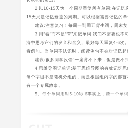
2.以10-15天为一个周期重复所有单词:在
15天只是记忆衰退的周期。可以根据需要记忆的
建议:注意复习！每周一到周五背生词，周末
3.用“看”而不是“背”来记单词:我们不需要
海中思考它们的发音和含义。最好每天重复4-6
看例句。当单词不认识时，阅读例句不会对记忆起
建议:很多同学反馈“一遍背不下来，但是做不
4.思维导图记单词:基于思维导图的有效记忆
每个字组不是随机分组的，而是根据组内字的部首
有一个专属故事。
5、每个单词用时5-10秒:6事实上，读一个
差异，其遗忘效果也几乎相同。因此，我们应该多
建议:不要消耗大量无用功。喝咖啡，保持高
软件功能