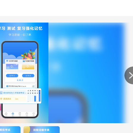
要的。不同的人根据你的喜好和习惯选择适合自己的方法。
分解，部首演绎，同义词，反义词，同源词，单词形式，词源，
和后缀，每个词根都与词典中的单词相关联。通过词根查询，我们可
缀词典很好地了解英语构词法，从而实现单词的规律性记忆和单
。
有一个弃，但实际上，只要你找到三个时间之间的联系，记住它们
住这些单词。无论你是在参加考试还是仅仅需要更多的词汇，你
学、初中、高中、大学、考研、雅思托福等阶段所需的所有英语单