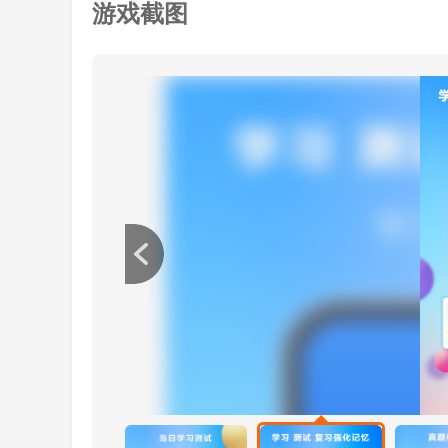
游戏截图
1.提供一个完美的记忆单词的方法是非常重
2，中文意思，英文意思，丰富的例子，单词
释更全面和记忆更高效。
3、词汇评价，动态评价你的词汇水平。
4.词根词缀词典包含4300多个前缀、词根
到哪些单词使用了词根词缀，用户可以通过词根词
义的推理性记忆。
5.拥有大量的英语词汇，包括考研或托福词汇
边肖评估
1.很多西城人总是通过自己背单词来记住只
关系并进行一些联想，这将有助于你更好更快地记
以通过这个应用程序背诵单词。
2.该软件内置了超丰富的词汇量，涵盖了小