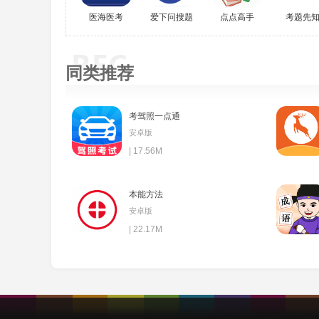
7.修改学习界面和测试界面中单词的显示，使
医海医考
爱下问搜题
点点高手
考题先
同类推荐
考驾照一点通
安卓版
| 17.56M
本能方法
安卓版
| 22.17M