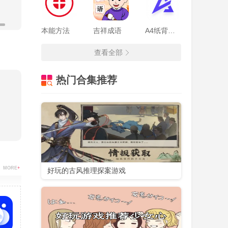
本能方法
吉祥成语
A4纸背单词法
查看全部
热门合集推荐
四级深
、六
纲词
MORE
+
好玩的古风推理探案游戏