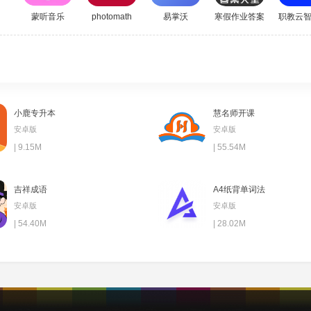
其清晰突出。
知
蒙听音乐
photomath
易掌沃
寒假作业答案大全
职教云
小鹿专升本
慧名师开课
安卓版
安卓版
| 9.15M
| 55.54M
吉祥成语
A4纸背单词法
安卓版
安卓版
| 54.40M
| 28.02M