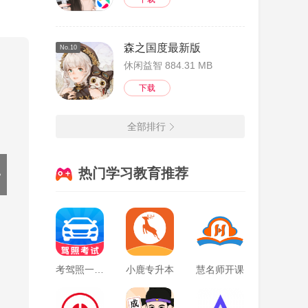
森之国度最新版
单词解
No.10
休闲益智 884.31 MB
下载
以找
全部排行
词语
热门学习教育推荐
之间的
都可
考驾照一点通
小鹿专升本
慧名师开课
词。专